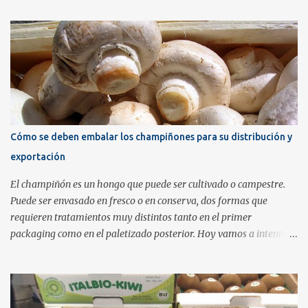
cumplir con la normativa a estas bandejas transparentes se les
añaden etiquetas que contienen la información de trazabilidad.
Este tipo de embalaje es el más habitual pero no transmite la
calidad del producto que lleva dentro. Una buena alternativa
consiste en utilizar una barqueta transparente con tapa de bisagra
como envase y añadir una banda impresa a modo de etiqueta y
cierre de seguridad. Estos envases de plástico PET rígido tiene un
coste alrededor de los 15 céntimos de euro mientras que el coste de
Cómo se deben embalar los champiñones para su distribución y
aplicar una banda impresa es de solamente 5 céntimos de euro, en
exportación
cifras calculadas a modo orientativo. No difiere mucho en coste de
utilizar una bandeja de plástico...
El champiñón es un hongo que puede ser cultivado o campestre.
Puede ser envasado en fresco o en conserva, dos formas que
requieren tratamientos muy distintos tanto en el primer
packaging como en el paletizado posterior. Hoy vamos a intentar
exponer cuales son las mejores prácticas en cada una de las varias
opciones de embalaje que maneja el productor de este delicioso
producto. El champiñón en fresco se puede envasar entero o
laminado. Normalmente en fresco se coloca en bandejas o