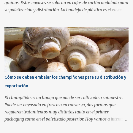
gramos. Estos envases se colocan en cajas de cartón ondulado para
su paletización y distribución. La bandeja de plástico es el envase
que verá el cliente final cuando vaya al supermercado. Para poder
cumplir con la normativa a estas bandejas transparentes se les
añaden etiquetas que contienen la información de trazabilidad.
Este tipo de embalaje es el más habitual pero no transmite la
calidad del producto que lleva dentro. Una buena alternativa
consiste en utilizar una barqueta transparente con tapa de bisagra
como envase y añadir una banda impresa a modo de etiqueta y
cierre de seguridad. Estos envases de plástico PET rígido tiene un
coste alrededor de los 15 céntimos de euro mientras que el coste de
Cómo se deben embalar los champiñones para su distribución y
aplicar una banda impresa es de solamente 5 céntimos de euro, en
exportación
cifras calculadas a modo orientativo. No difiere mucho en coste de
utilizar una bandeja de plástico...
El champiñón es un hongo que puede ser cultivado o campestre.
Puede ser envasado en fresco o en conserva, dos formas que
requieren tratamientos muy distintos tanto en el primer
packaging como en el paletizado posterior. Hoy vamos a intentar
exponer cuales son las mejores prácticas en cada una de las varias