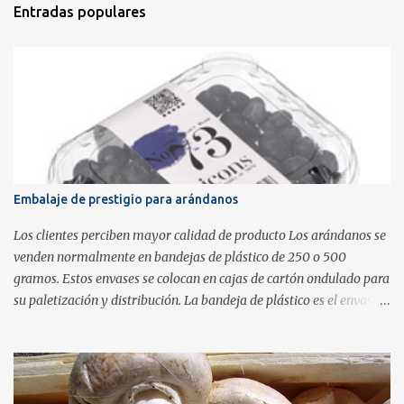
Entradas populares
Embalaje de prestigio para arándanos
Los clientes perciben mayor calidad de producto Los arándanos se
venden normalmente en bandejas de plástico de 250 o 500
gramos. Estos envases se colocan en cajas de cartón ondulado para
su paletización y distribución. La bandeja de plástico es el envase
que verá el cliente final cuando vaya al supermercado. Para poder
cumplir con la normativa a estas bandejas transparentes se les
añaden etiquetas que contienen la información de trazabilidad.
Este tipo de embalaje es el más habitual pero no transmite la