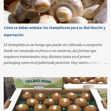
calidad del producto que lleva dentro. Una buena alternativa
consiste en utilizar una barqueta transparente con tapa de bisagra
como envase y añadir una banda impresa a modo de etiqueta y
cierre de seguridad. Estos envases de plástico PET rígido tiene un
coste alrededor de los 15 céntimos de euro mientras que el coste de
Cómo se deben embalar los champiñones para su distribución y
aplicar una banda impresa es de solamente 5 céntimos de euro, en
exportación
cifras calculadas a modo orientativo. No difiere mucho en coste de
utilizar una bandeja de plástico...
El champiñón es un hongo que puede ser cultivado o campestre.
Puede ser envasado en fresco o en conserva, dos formas que
requieren tratamientos muy distintos tanto en el primer
packaging como en el paletizado posterior. Hoy vamos a intentar
exponer cuales son las mejores prácticas en cada una de las varias
opciones de embalaje que maneja el productor de este delicioso
producto. El champiñón en fresco se puede envasar entero o
laminado. Normalmente en fresco se coloca en bandejas o
barquetas de poliestireno expandido recubiertas de plástico , que
puede ser perforado o no. Otras opciones menos comunes son las
cestitas rígidas o los platos para champiñones a granel de cartón o
plástico. Si lo que se envasa son champiñones enteros se deben