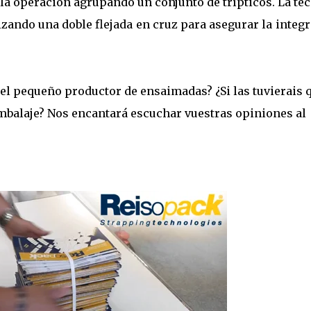
 la operación agrupando un conjunto de trípticos. La té
zando una doble flejada en cruz para asegurar la integ
 el pequeño productor de ensaimadas? ¿Si las tuvierais 
embalaje? Nos encantará escuchar vuestras opiniones al