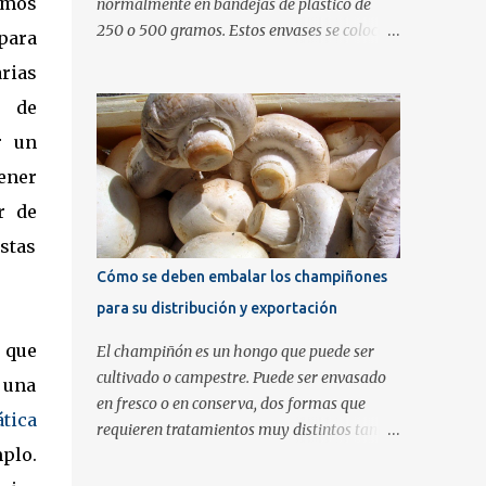
emos
normalmente en bandejas de plástico de
250 o 500 gramos. Estos envases se colocan
para
en cajas de cartón ondulado para su
rias
paletización y distribución. La bandeja de
n de
plástico es el envase que verá el cliente final
cuando vaya al supermercado. Para poder
r un
cumplir con la normativa a estas bandejas
ener
transparentes se les añaden etiquetas que
r de
contienen la información de trazabilidad.
Este tipo de embalaje es el más habitual
istas
pero no transmite la calidad del producto
Cómo se deben embalar los champiñones
que lleva dentro. Una buena alternativa
para su distribución y exportación
consiste en utilizar una barqueta
transparente con tapa de bisagra como
 que
El champiñón es un hongo que puede ser
envase y añadir una banda impresa a modo
cultivado o campestre. Puede ser envasado
 una
de etiqueta y cierre de seguridad. Estos
en fresco o en conserva, dos formas que
ática
envases de plástico PET rígido tiene un coste
requieren tratamientos muy distintos tanto
alrededor de los 15 céntimos de euro
plo.
en el primer packaging como en el
mientras que el coste de aplicar una banda
paletizado posterior. Hoy vamos a intentar