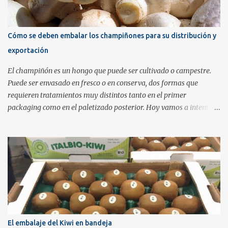
como envase y añadir una banda impresa a modo de etiqueta y
cierre de seguridad. Estos envases de plástico PET rígido tiene un
coste alrededor de los 15 céntimos de euro mientras que el coste de
Cómo se deben embalar los champiñones para su distribución y
aplicar una banda impresa es de solamente 5 céntimos de euro, en
exportación
cifras calculadas a modo orientativo. No difiere mucho en coste de
utilizar una bandeja de plástico...
El champiñón es un hongo que puede ser cultivado o campestre.
Puede ser envasado en fresco o en conserva, dos formas que
requieren tratamientos muy distintos tanto en el primer
packaging como en el paletizado posterior. Hoy vamos a intentar
exponer cuales son las mejores prácticas en cada una de las varias
opciones de embalaje que maneja el productor de este delicioso
producto. El champiñón en fresco se puede envasar entero o
laminado. Normalmente en fresco se coloca en bandejas o
barquetas de poliestireno expandido recubiertas de plástico , que
puede ser perforado o no. Otras opciones menos comunes son las
cestitas rígidas o los platos para champiñones a granel de cartón o
plástico. Si lo que se envasa son champiñones enteros se deben
poner siempre con el sombrero hacia abajo para ofrecer una
El embalaje del Kiwi en bandeja